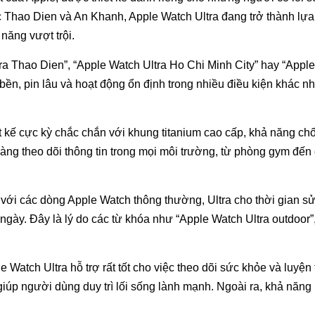
vực Thao Dien và An Khanh, Apple Watch Ultra đang trở thành l
năng vượt trội.
ra Thao Dien”, “Apple Watch Ultra Ho Chi Minh City” hay “App
bền, pin lâu và hoạt động ổn định trong nhiều điều kiện khác n
ết kế cực kỳ chắc chắn với khung titanium cao cấp, khả năng ch
àng theo dõi thông tin trong mọi môi trường, từ phòng gym đến
 với các dòng Apple Watch thông thường, Ultra cho thời gian 
ngày. Đây là lý do các từ khóa như “Apple Watch Ultra outdoor”
e Watch Ultra hỗ trợ rất tốt cho việc theo dõi sức khỏe và luyện
iúp người dùng duy trì lối sống lành mạnh. Ngoài ra, khả năng 