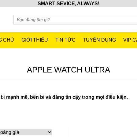
SMART SEVICE, ALWAYS!
G CHỦ
GIỚI THIỆU
TIN TỨC
TUYỂN DỤNG
VIP 
APPLE WATCH ULTRA
 bị
mạnh mẽ, bền bỉ và đáng tin cậy trong mọi điều kiện
.