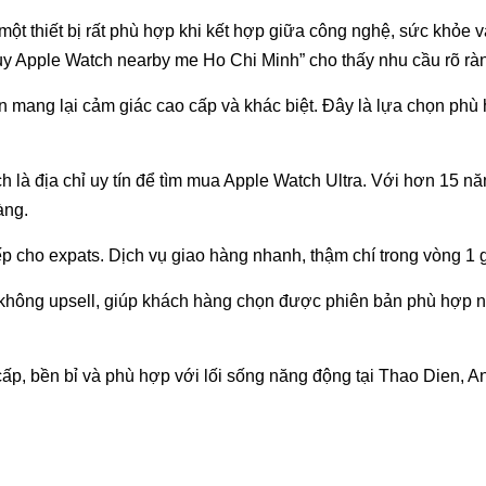
à một thiết bị rất phù hợp khi kết hợp giữa công nghệ, sức khỏ
buy Apple Watch nearby me Ho Chi Minh” cho thấy nhu cầu rõ rà
òn mang lại cảm giác cao cấp và khác biệt. Đây là lựa chọn p
 là địa chỉ uy tín để tìm mua Apple Watch Ultra. Với hơn 15
àng.
c tiếp cho expats. Dịch vụ giao hàng nhanh, thậm chí trong vòng
hông upsell, giúp khách hàng chọn được phiên bản phù hợp nhất
ấp, bền bỉ và phù hợp với lối sống năng động tại Thao Dien, A