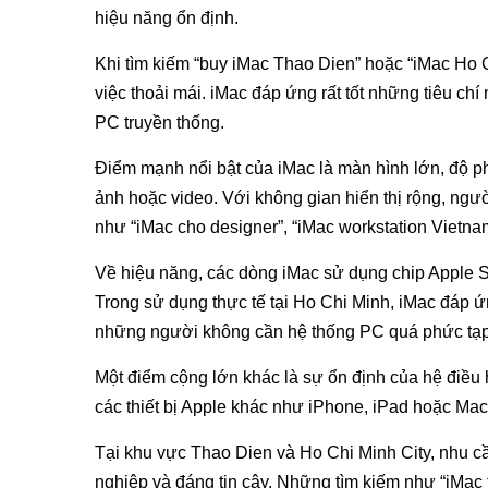
hiệu năng ổn định.
Khi tìm kiếm “buy iMac Thao Dien” hoặc “iMac Ho Ch
việc thoải mái. iMac đáp ứng rất tốt những tiêu chí
PC truyền thống.
Điểm mạnh nổi bật của iMac là màn hình lớn, độ phâ
ảnh hoặc video. Với không gian hiển thị rộng, ngườ
như “iMac cho designer”, “iMac workstation Vietna
Về hiệu năng, các dòng iMac sử dụng chip Apple S
Trong sử dụng thực tế tại Ho Chi Minh, iMac đáp ứn
những người không cần hệ thống PC quá phức tạp,
Một điểm cộng lớn khác là sự ổn định của hệ điều 
các thiết bị Apple khác như iPhone, iPad hoặc MacB
Tại khu vực Thao Dien và Ho Chi Minh City, nhu cầ
nghiệp và đáng tin cậy. Những tìm kiếm như “iMac