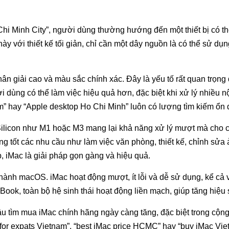
i Minh City”, người dùng thường hướng đến một thiết bị có thể 
 này với thiết kế tối giản, chỉ cần một dây nguồn là có thể sử 
n giải cao và màu sắc chính xác. Đây là yếu tố rất quan trọng 
i dùng có thể làm việc hiệu quả hơn, đặc biệt khi xử lý nhiều n
m” hay “Apple desktop Ho Chi Minh” luôn có lượng tìm kiếm ổn 
ilicon như M1 hoặc M3 mang lại khả năng xử lý mượt mà cho cá
g tốt các nhu cầu như làm việc văn phòng, thiết kế, chỉnh sửa 
 iMac là giải pháp gọn gàng và hiệu quả.
hành macOS. iMac hoạt động mượt, ít lỗi và dễ sử dụng, kể cả
ook, toàn bộ hệ sinh thái hoạt động liền mạch, giúp tăng hiệu 
u tìm mua iMac chính hãng ngày càng tăng, đặc biệt trong cộng
 for expats Vietnam”, “best iMac price HCMC” hay “buy iMac Vi