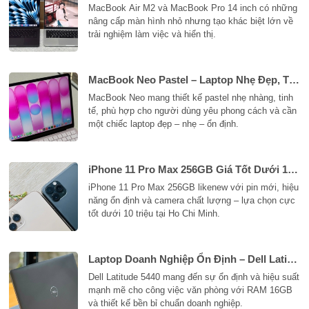
MacBook Air M2 và MacBook Pro 14 inch có những
nâng cấp màn hình nhỏ nhưng tạo khác biệt lớn về
trải nghiệm làm việc và hiển thị.
MacBook Neo Pastel – Laptop Nhẹ Đẹp, Tinh Tế Tại Thao Dien, Ho Chi Minh
MacBook Neo mang thiết kế pastel nhẹ nhàng, tinh
tế, phù hợp cho người dùng yêu phong cách và cần
một chiếc laptop đẹp – nhẹ – ổn định.
iPhone 11 Pro Max 256GB Giá Tốt Dưới 10 Triệu Tại Thao Dien, Ho Chi Minh
iPhone 11 Pro Max 256GB likenew với pin mới, hiệu
năng ổn định và camera chất lượng – lựa chọn cực
tốt dưới 10 triệu tại Ho Chi Minh.
Laptop Doanh Nghiệp Ổn Định – Dell Latitude 5440 i5 1335U Tại Thao Dien, Ho Chi Minh
Dell Latitude 5440 mang đến sự ổn định và hiệu suất
mạnh mẽ cho công việc văn phòng với RAM 16GB
và thiết kế bền bỉ chuẩn doanh nghiệp.