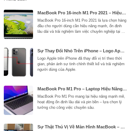
MacBook Pro 16-inch M1 Pro 2021 – Hiệu Năng Chuyên Nghiệp, Ổn Định Lâu Dài Tại Thao Dien, Ho Chi Minh
MacBook Pro 16-inch M1 Pro 2021 là lựa chọn hàng
đầu cho người dùng cần hiệu năng mạnh, ổn định
lâu dài và trải nghiệm làm việc chuyên nghiệp tại Ho
Chi Minh.
Sự Thay Đổi Nhỏ Trên iPhone – Logo Apple Đang Thấp Dần Qua Các Thế Hệ
Logo Apple trên iPhone đã thay đổi vị trí theo thời
gian, phản ánh sự tinh chỉnh thiết kế và trải nghiệm
người dùng của Apple.
MacBook Pro M1 Pro – Laptop Hiệu Năng Cao Ổn Định Cho Công Việc Tại Ho Chi Minh
MacBook Pro M1 Pro mang lại hiệu năng mạnh mẽ,
hoạt động ổn định lâu dài và pin bền – lựa chọn lý
tưởng cho công việc chuyên sâu.
Sự Thật Thú Vị Về Màn Hình MacBook – Điều Nhiều Người Dùng Chưa Để Ý