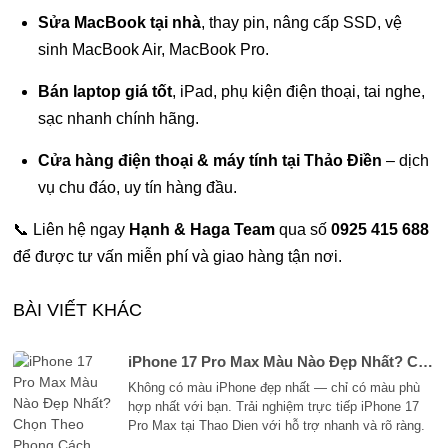
Sửa MacBook tại nhà
, thay pin, nâng cấp SSD, vệ
sinh MacBook Air, MacBook Pro.
Bán laptop giá tốt
, iPad, phụ kiện điện thoại, tai nghe,
sạc nhanh chính hãng.
Cửa hàng điện thoại & máy tính tại Thảo Điền
– dịch
vụ chu đáo, uy tín hàng đầu.
📞 Liên hệ ngay
Hạnh & Haga Team
qua số
0925 415 688
để được tư vấn miễn phí và giao hàng tận nơi.
BÀI VIẾT KHÁC
iPhone 17 Pro Max Màu Nào Đẹp Nhất? Chọn Theo Phong Cách Của Bạn Tại Thao Dien, Ho Chi Minh
Không có màu iPhone đẹp nhất — chỉ có màu phù
hợp nhất với bạn. Trải nghiệm trực tiếp iPhone 17
Pro Max tại Thao Dien với hỗ trợ nhanh và rõ ràng.