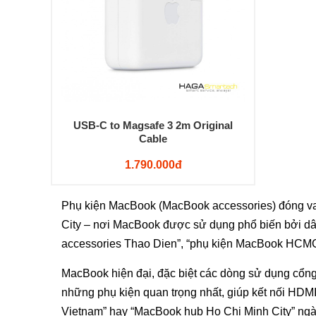
USB-C to Magsafe 3 2m Original
Cable
1.790.000đ
Phụ kiện MacBook (MacBook accessories) đóng vai t
City – nơi MacBook được sử dụng phổ biến bởi dâ
accessories Thao Dien”, “phụ kiện MacBook HCMC”
MacBook hiện đại, đặc biệt các dòng sử dụng cổn
những phụ kiện quan trọng nhất, giúp kết nối HDMI
Vietnam” hay “MacBook hub Ho Chi Minh City” ngà