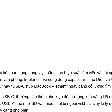
rò quan trọng trong việc nâng cao hiệu suất làm việc và trải 
n văn phòng, freelancer và cộng đồng expats tại Thao Dien v
 hay “USB-C hub MacBook Vietnam” ngày càng có lượng tìm kiế
g USB-C, thường cần thêm phụ kiện để mở rộng khả năng kết n
, USB-A, thẻ nhớ SD và nhiều thiết bị ngoại vi khác. Đây là l
y càng phổ biến.