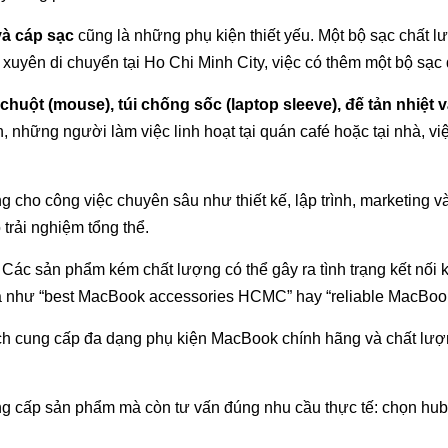
à cáp sạc
cũng là những phụ kiện thiết yếu. Một bộ sạc chất l
 xuyên di chuyển tại Ho Chi Minh City, việc có thêm một bộ sạc 
chuột (mouse), túi chống sốc (laptop sleeve), đế tản nhiệt v
n, những người làm việc linh hoạt tại quán café hoặc tại nhà, v
ho công việc chuyên sâu như thiết kế, lập trình, marketing và
 trải nghiệm tổng thể.
. Các sản phẩm kém chất lượng có thể gây ra tình trạng kết nố
óa như “best MacBook accessories HCMC” hay “reliable MacBoo
h cung cấp đa dạng phụ kiện MacBook chính hãng và chất lượn
 cấp sản phẩm mà còn tư vấn đúng nhu cầu thực tế: chọn hub p