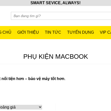
SMART SEVICE, ALWAYS!
G CHỦ
GIỚI THIỆU
TIN TỨC
TUYỂN DỤNG
VIP 
PHỤ KIỆN MACBOOK
 nối tiện hơn – bảo vệ máy tốt hơn
.